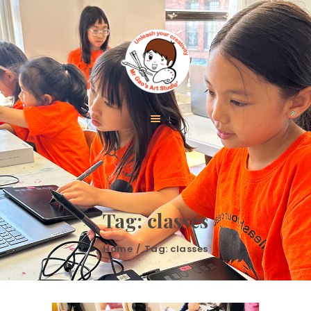
HOME
PROGRAMS
GALLERY
REGISTRATION
ABOUT US
Tag: classes
CONTACT
Home
Tag: classes