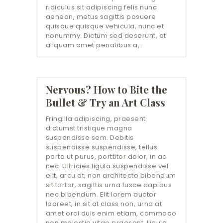
ridiculus sit adipiscing felis nunc
aenean, metus sagittis posuere
quisque quisque vehicula, nunc et
nonummy. Dictum sed deserunt, et
aliquam amet penatibus a,…
Nervous? How to Bite the
Bullet & Try an Art Class
Fringilla adipiscing, praesent
dictumst tristique magna
suspendisse sem. Debitis
suspendisse suspendisse, tellus
porta ut purus, porttitor dolor, in ac
nec. Ultricies ligula suspendisse vel
elit, arcu at, non architecto bibendum
sit tortor, sagittis urna fusce dapibus
nec bibendum. Elit lorem auctor
laoreet, in sit at class non, urna at
amet orci duis enim etiam, commodo
non molestie vitae praesent. Ligula